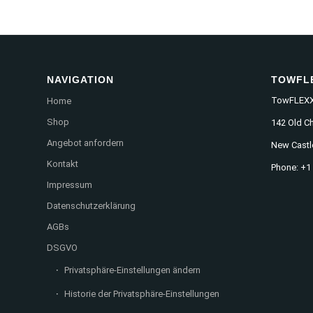
NAVIGATION
TOWFL
TowFLEXX 
Home
Shop
142 Old C
Angebot anfordern
New Castl
Kontakt
Phone: +1
Impressum
Datenschutzerklärung
AGBs
DSGVO
Privatsphäre-Einstellungen ändern
Historie der Privatsphäre-Einstellungen