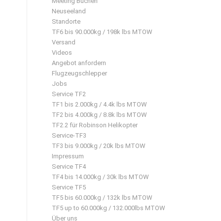
Meeting Buchen
Neuseeland
Standorte
TF6 bis 90.000kg / 198k lbs MTOW
Versand
Videos
Angebot anfordern
Flugzeugschlepper
Jobs
Service TF2
TF1 bis 2.000kg / 4.4k lbs MTOW
TF2 bis 4.000kg / 8.8k lbs MTOW
TF2.2 für Robinson Helikopter
Service-TF3
TF3 bis 9.000kg / 20k lbs MTOW
Impressum
Service TF4
TF4 bis 14.000kg / 30k lbs MTOW
Service TF5
TF5 bis 60.000kg / 132k lbs MTOW
TF5 up to 60.000kg / 132.000lbs MTOW
Über uns