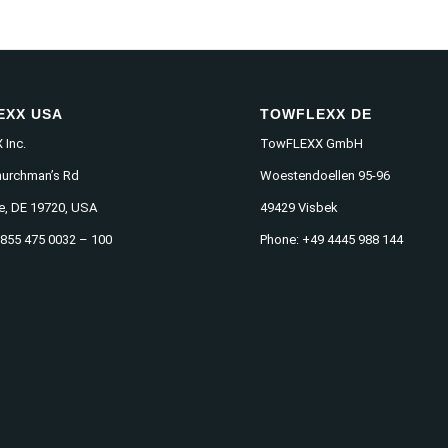
EXX USA
TOWFLEXX DE
Inc.
TowFLEXX GmbH
hurchman’s Rd
Woestendoellen 95-96
e, DE 19720, USA
49429 Visbek
 855 475 0032 – 100
Phone: +49 4445 988 144