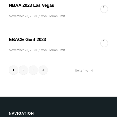
NBAA 2023 Las Vegas
/
November 20, 2023
von
Florian Smit
EBACE Genf 2023
/
November 20, 2023
von
Florian Smit
1
2
3
4
Seite 1 von 4
NAVIGATION